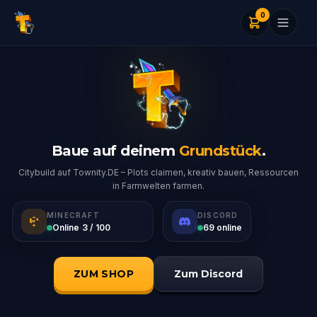
0
Baue auf deinem
Grundstück
.
Citybuild auf Townity.DE – Plots claimen, kreativ bauen, Ressourcen
in Farmwelten farmen.
MINECRAFT
DISCORD
Online
·
3 / 100
69 online
ZUM SHOP
Zum Discord